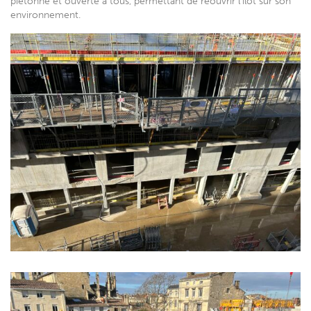
piétonne et ouverte à tous, permettant de réouvrir l’ilot sur son
ESPACE RIVERAINS
environnement.
EN IMAGES
ACTUALITÉS
INFOS CHANTIER