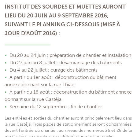
ESPACE RIVERAINS
INSTITUT DES SOURDES ET MUETTES AURONT
LIEU DU 20 JUIN AU 9 SEPTEMBRE 2016,
EN IMAGES
SUIVANT LE PLANNING CI-DESSOUS (MISE À
JOUR D’AOÛT 2016) :
ACTUALITÉS
INFOS CHANTIER
Du 20 au 24 juin : préparation de chantier et installation
Du 27 juin au 8 juillet : désamiantage des bâtiments
Du 4 au 22 juillet : curage des bâtiments
A partir du 1er août : déconstruction du bâtiment
annexe donnant sur la rue Thiac
A partir du 16 août : déconstruction du bâtiment annexe
donnant sur la rue Castéja
Semaine du 12 septembre : fin de chantier
Les entrées et sorties du chantier auront principalement lieu dans
la rue Castéja. Trois places de stationnement seront condamnées
devant l’entrée du chantier, au niveau des numéros 26 et 28 de la
rue Castéja. Le chantier sera clôturé et interdit au public.